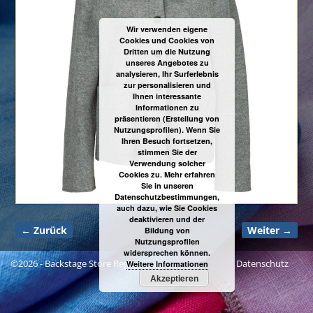
Wir verwenden eigene
Cookies und Cookies von
Dritten um die Nutzung
unseres Angebotes zu
analysieren, Ihr Surferlebnis
zur personalisieren und
Ihnen interessante
Informationen zu
präsentieren (Erstellung von
Nutzungsprofilen). Wenn Sie
Ihren Besuch fortsetzen,
stimmen Sie der
Verwendung solcher
Cookies zu. Mehr erfahren
Sie in unseren
Datenschutzbestimmungen,
auch dazu, wie Sie Cookies
deaktivieren und der
← Zurück
Weiter →
Bildung von
Bilder-Navigation
Nutzungsprofilen
widersprechen können.
©2026 -
Backstage Store Regensburg
Datenschutz
Weitere Informationen
Akzeptieren