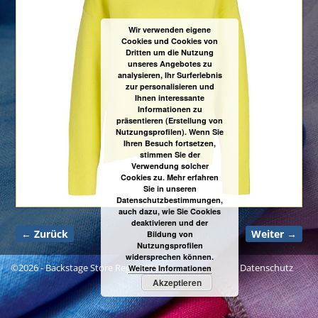
Wir verwenden eigene
Cookies und Cookies von
Dritten um die Nutzung
unseres Angebotes zu
analysieren, Ihr Surferlebnis
zur personalisieren und
Ihnen interessante
Informationen zu
präsentieren (Erstellung von
Nutzungsprofilen). Wenn Sie
Ihren Besuch fortsetzen,
stimmen Sie der
Verwendung solcher
Cookies zu. Mehr erfahren
Sie in unseren
Datenschutzbestimmungen,
auch dazu, wie Sie Cookies
deaktivieren und der
← Zurück
Weiter →
Bildung von
Bilder-Navigation
Nutzungsprofilen
widersprechen können.
©2026 -
Backstage Store Regensburg
Datenschutz
Weitere Informationen
Akzeptieren