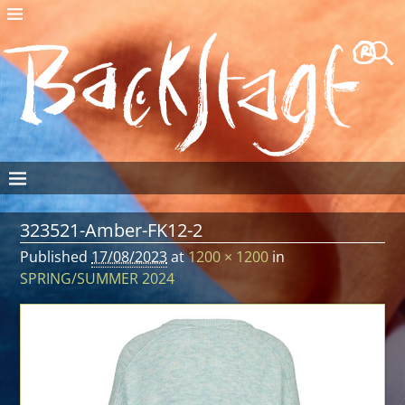
323521-Amber-FK12-2
Published
17/08/2023
at
1200 × 1200
in
SPRING/SUMMER 2024