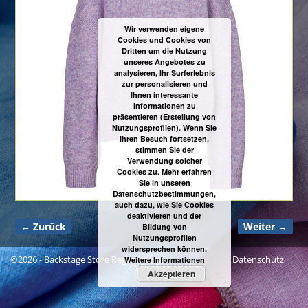
Wir verwenden eigene
Cookies und Cookies von
Dritten um die Nutzung
unseres Angebotes zu
analysieren, Ihr Surferlebnis
zur personalisieren und
Ihnen interessante
Informationen zu
präsentieren (Erstellung von
Nutzungsprofilen). Wenn Sie
Ihren Besuch fortsetzen,
stimmen Sie der
Verwendung solcher
Cookies zu. Mehr erfahren
Sie in unseren
Datenschutzbestimmungen,
auch dazu, wie Sie Cookies
deaktivieren und der
← Zurück
Weiter →
Bildung von
Bilder-Navigation
Nutzungsprofilen
widersprechen können.
©2026 -
Backstage Store Regensburg
Datenschutz
Weitere Informationen
Akzeptieren