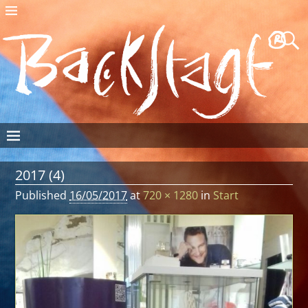
2017 (4)
Published
16/05/2017
at
720 × 1280
in
Start