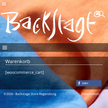
Warenkorb
[woocommerce_cart]
teilen
©2026 -
Backstage Store Regensburg
Datenschutz